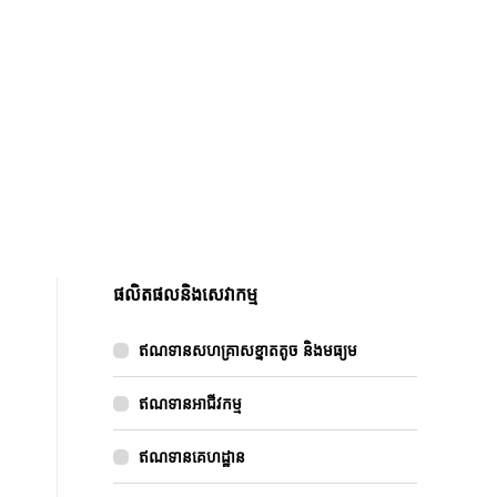
s
s
s
i
i
i
i
n
n
n
n
n
n
n
n
e
e
e
e
w
w
w
w
w
w
w
w
i
i
i
i
n
n
n
n
d
d
d
d
o
ផលិតផលនិងសេវាកម្ម
o
o
o
w
w
w
w
ឥណទានសហគ្រាសខ្នាតតូច និងមធ្យម
o
r
ឥណទានអាជីវកម្ម
d
ឥណទានគេហដ្ឋាន