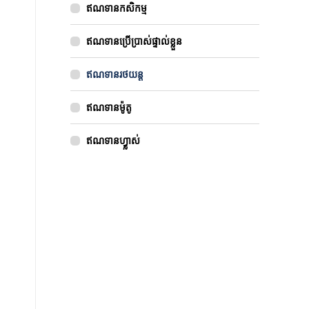
ឥណទានកសិកម្ម
ឥណទានប្រើប្រាស់ផ្ទាល់ខ្លួន
ឥណទានរថយន្ត
ឥណទានម៉ូតូ
ឥណទានហ្វ្លាស់