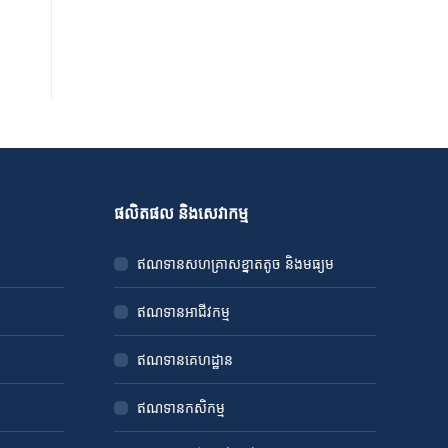
ផលិតផល និងសេវាកម្ម
ឥណទានសហគ្រាសខ្នាតតូច និងមធ្យម
ឥណទានអាជីវកម្ម
ឥណទានគេហដ្ឋាន
ឥណទានកសិកម្ម