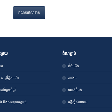
គណនាឥណទាន
្វផ្សាយ
តំណភ្ជាប់
សាយ
អំពីយើង
& ព្រឹត្តិការណ៍
ការងារ
ណ៍ប្រចាំឆ្នាំ
ទំនាក់ទំនង
ាន់ និងការទទួលស្គាល់
ស្នើសុំឥណទាន