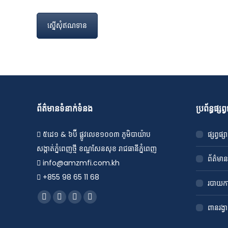
ស្នើសុំឥណទាន
ព័ត៌មានទំនាក់ទំនង
ប្រព័ន្ធផ្សព
៥ដេ១ & ៦ប៊ី ផ្លូវលេខ១០០៣ ភូមិបាយ៉ាប
ផ្សព្វផ្
សង្កាត់ភ្នំពេញថ្មី ខណ្ឌសែនសុខ រាជធានីភ្នំពេញ
ព័ត៌មាន 
info@amzmfi.com.kh
+855 98 65 11 68
របាយការ
Find us on:
F
Y
L
T
ពានរង្វ
a
o
i
e