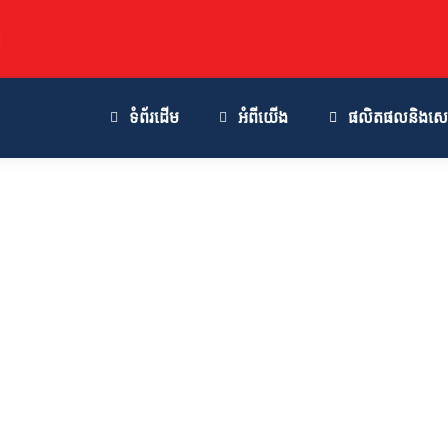
M
ទំព័រដើម
អំពីយើង
ផលិតផលនិងសេវា