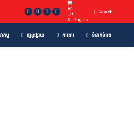
S
Search
F
T
L
Y
e
English
a
e
i
o
a
r
c
l
n
u
កម្ម
ផ្សព្វផ្សាយ
ការងារ
ទំនាក់ទំនង
c
e
e
k
T
h
b
g
e
u
:
o
r
d
b
o
a
i
e
k
m
n
p
p
p
p
a
a
a
a
g
g
g
g
e
e
e
e
o
o
o
o
p
p
p
p
e
e
e
e
n
n
n
n
s